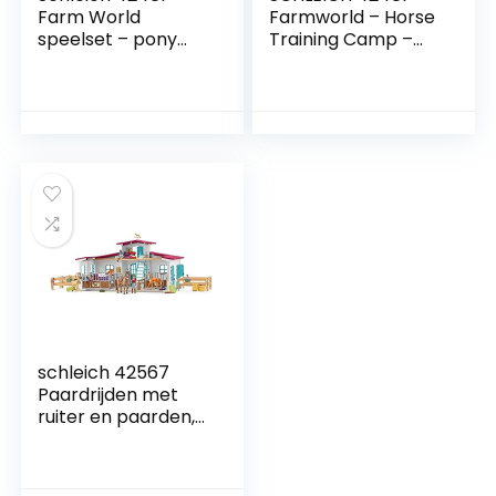
Farm World
Farmworld – Horse
speelset – pony
Training Camp –
agility training,
Play Figure Set –
speelgoed vanaf 3
Children’s Toys for
jaar
Boys and Girls – 3
to 8 Years – 41
Pieces
schleich 42567
Paardrijden met
ruiter en paarden,
voor kinderen
vanaf 3 jaar, Horse
Club – speelset