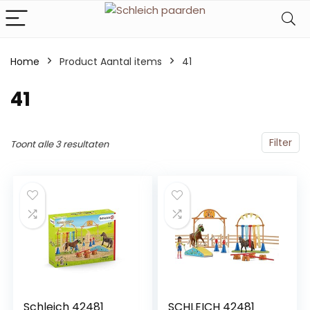
Home
Product Aantal items
‎41
‎41
Filter
Toont alle 3 resultaten
Schleich 42481
SCHLEICH 42481