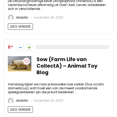
De citruslanghoornige kever (Anoplophora chinensis) is een
cerambycid kever afkomstig uit Oost-Azië. Larven ontwikkelen
zich in verschillende ...
Abdalla
november 30, 2022
LEES VERDER
0
Sow (Farm Life van
CollectA) – Animal Toy
Blog
Vandaag kijken we naar je klassieke roze varken (Sus scrofa
domesticus), wat moet een van de meest voorkomende
speelgoeddieren zijn die je kunt bedenken. ...
Abdalla
november 30, 2022
LEES VERDER