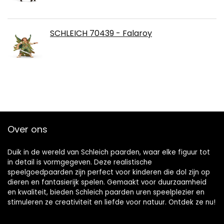
SCHLEICH 70439 - Falaroy
Over ons
Duik in de wereld van Schleich paarden, waar elke figuur tot
in detail is vormgegeven. Deze realistische
speelgoedpaarden zijn perfect voor kinderen die dol zijn op
dieren en fantasierijk spelen. Gemaakt voor duurzaamheid
en kwaliteit, bieden Schleich paarden uren speelplezier en
stimuleren ze creativiteit en liefde voor natuur. Ontdek ze nu!