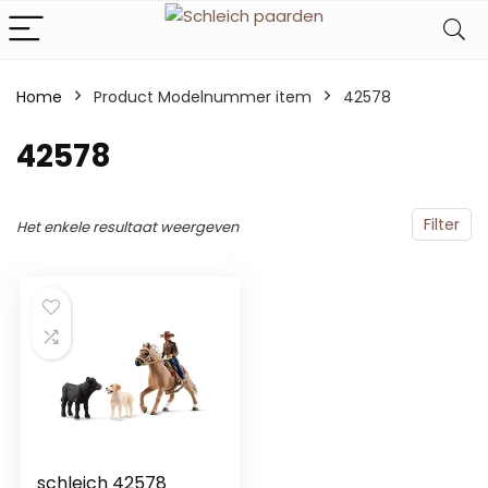
Home
Product Modelnummer item
‎42578
‎42578
Filter
Het enkele resultaat weergeven
schleich 42578