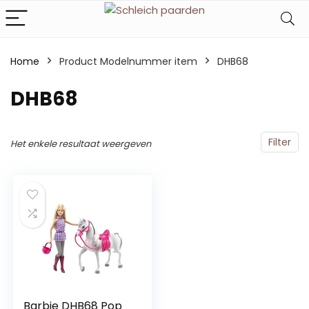
Home
Product Modelnummer item
‎DHB68
‎DHB68
Filter
Het enkele resultaat weergeven
Barbie DHB68 Pop