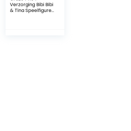
Verzorging Bibi Bibi
& Tina Speelfiguren
Set Paarden
Verzorgingsset
Tina En Amadeus
Incl. Accessoires,
Tina & Amadeus,
Veelkleurig