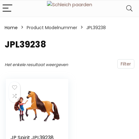
Home
Product Modelnummer
‎JPL39238
‎JPL39238
Filter
Het enkele resultaat weergeven
JP Spirit JPL39238