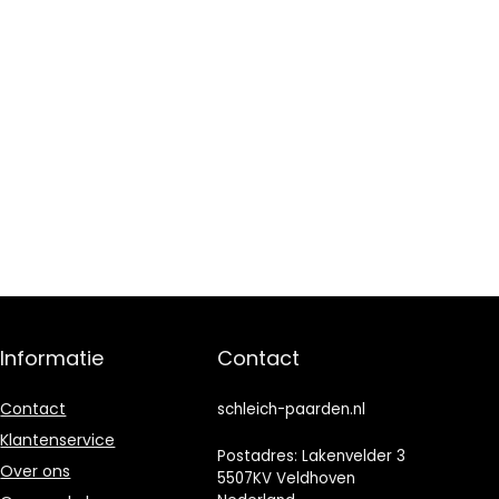
Informatie
Contact
Contact
schleich-paarden.nl
Klantenservice
Postadres: Lakenvelder 3
Over ons
5507KV Veldhoven