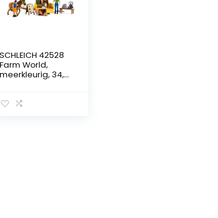
SCHLEICH 42528
Farm World,
meerkleurig, 34,01
x 23,01 x 11,98 cm
(b x d x h)