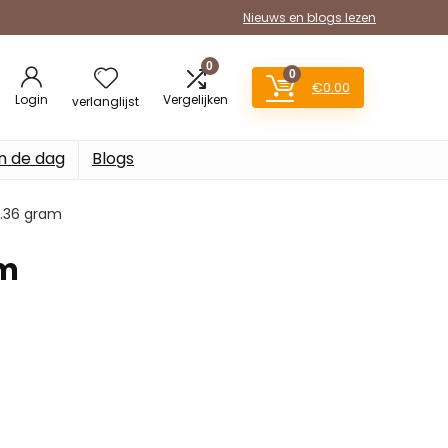
Nieuws en blogs lezen
0
0
€
0.00
Login
Vergelijken
verlanglijst
n de dag
Blogs
 0.36 gram
am