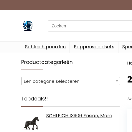
Search
for:
Schleich paarden
Poppenspeelsets
Spee
Productcategorieën
H
‎
Een categorie selecteren
Topdeals!!
He
SCHLEICH 13906 Frisian, Mare