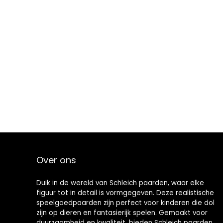
Over ons
Duik in de wereld van Schleich paarden, waar elke
figuur tot in detail is vormgegeven. Deze realistische
speelgoedpaarden zijn perfect voor kinderen die dol
zijn op dieren en fantasierijk spelen. Gemaakt voor
duurzaamheid en kwaliteit, bieden Schleich paarden