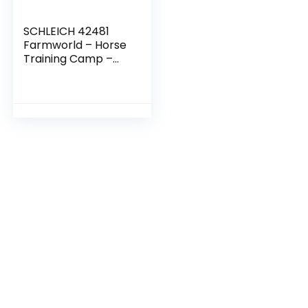
SCHLEICH 42481
Farmworld – Horse
Training Camp –
Play Figure Set –
Children’s Toys for
Boys and Girls – 3
to 8 Years – 41
Pieces