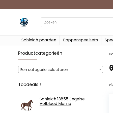
Search
for:
Schleich paarden
Poppenspeelsets
Spee
Productcategorieën
H
‎
Een categorie selecteren
Topdeals!!
He
Schleich 13855 Engelse
Volbloed Merrie