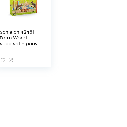
Schleich 42481
Farm World
speelset – pony
agility training,
speelgoed vanaf
3 jaar