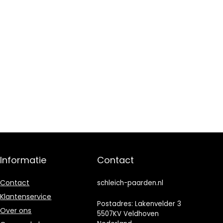
Informatie
Contact
Contact
schleich-paarden.nl
Klantenservice
Postadres: Lakenvelder 3
Over ons
5507KV Veldhoven