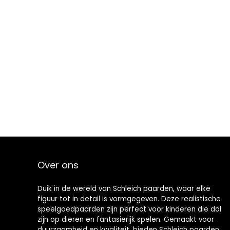
Over ons
Duik in de wereld van Schleich paarden, waar elke
figuur tot in detail is vormgegeven. Deze realistische
speelgoedpaarden zijn perfect voor kinderen die dol
zijn op dieren en fantasierijk spelen. Gemaakt voor
duurzaamheid en kwaliteit, bieden Schleich paarden