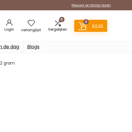
Nieuws en blogs lezen
0
0
€
0.00
Login
Vergelijken
verlanglijst
n de dag
Blogs
.02 gram