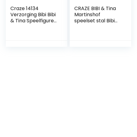
Craze 14134
CRAZE BIBI & Tina
Verzorging Bibi Bibi
Martinshof
& Tina Speelfiguren
speelset stal Bibi
Set Paarden
en Tina ruiterplaats
Verzorgingsset
met paarden,
Tina En Amadeus
speelfiguren en
Incl. Accessoires,
accessoires
Tina & Amadeus,
32732,mix
Veelkleurig