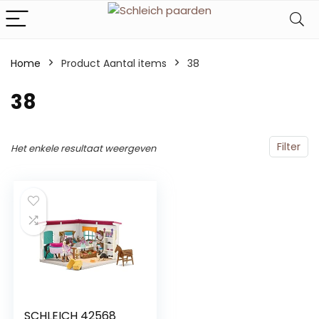
Home
Product Aantal items
‎38
‎38
Filter
Het enkele resultaat weergeven
SCHLEICH 42568