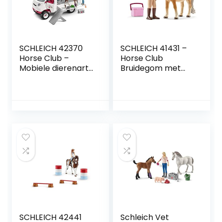
SCHLEICH 42370
SCHLEICH 41431 –
Horse Club –
Horse Club
Mobiele dierenarts
Bruidegom met
met Hannover
IJslandse pony
veulen –
merrie
Speelfigurenset –
Kinderspeelgoed
voor Jongens en
Meisjes – 5 tot 12
jaar – 17
Onderdelen
SCHLEICH 42441
Schleich Vet