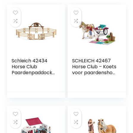
Schleich 42434
SCHLEICH 42467
Horse Club
Horse Club – Koets
Paardenpaddock
voor paardenshow
met Ingang
– Speelfigurenset
Speelgoed, Bruin
– Kinderspeelgoed
voor Jongens en
Meisjes – 5 tot 12
jaar – 33
Onderdelen