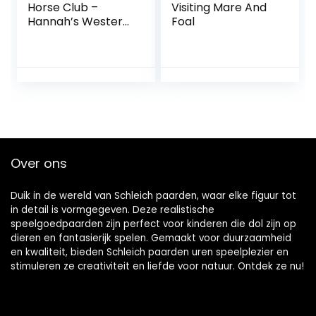
Horse Club –
Visiting Mare And
Hannah’s Western
Foal
Rijset – Speelfiguur
– Kinderspeelgoed
voor Jongens en
Meisjes – 5 tot 12
jaar – 12
Onderdelen
Over ons
Duik in de wereld van Schleich paarden, waar elke figuur tot
in detail is vormgegeven. Deze realistische
speelgoedpaarden zijn perfect voor kinderen die dol zijn op
dieren en fantasierijk spelen. Gemaakt voor duurzaamheid
en kwaliteit, bieden Schleich paarden uren speelplezier en
stimuleren ze creativiteit en liefde voor natuur. Ontdek ze nu!