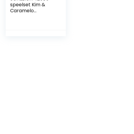
speelset Kim &
Caramelo
starterset ,Multi
kleuren