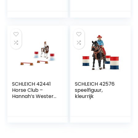
merrie
vanaf 3 jaar, Horse
Club – speelset
SCHLEICH 42441
SCHLEICH 42576
Horse Club –
speelfiguur,
Hannah’s Western
kleurrijk
Rijset – Speelfiguur
– Kinderspeelgoed
voor Jongens en
Meisjes – 5 tot 12
jaar – 12
Onderdelen