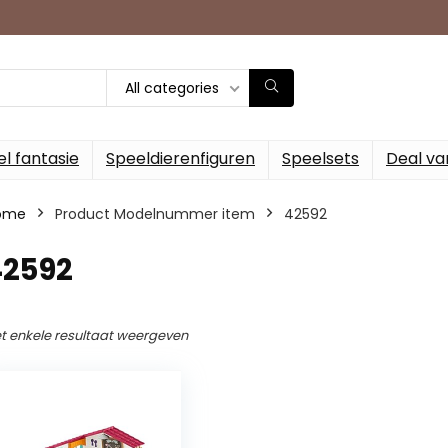
All categories
l fantasie
Speeldierenfiguren
Speelsets
Deal va
ome
Product Modelnummer item
‎42592
42592
t enkele resultaat weergeven