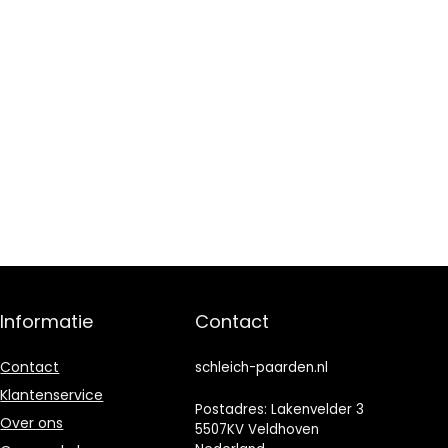
Informatie
Contact
Contact
schleich-paarden.nl
Klantenservice
Postadres: Lakenvelder 3
Over ons
5507KV Veldhoven