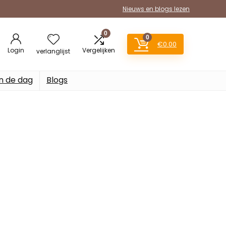
Nieuws en blogs lezen
0
0
€
0.00
Login
Vergelijken
verlanglijst
n de dag
Blogs