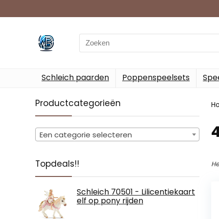
Search
for:
Schleich paarden
Poppenspeelsets
Spee
Productcategorieën
H
‎
Een categorie selecteren
Topdeals!!
He
Schleich 70501 - Lilicentiekaart
elf op pony rijden