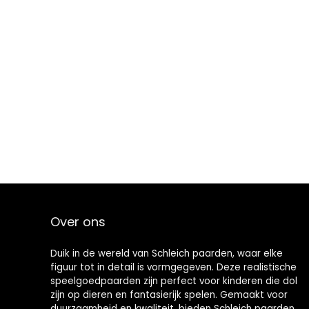
Over ons
Duik in de wereld van Schleich paarden, waar elke
figuur tot in detail is vormgegeven. Deze realistische
speelgoedpaarden zijn perfect voor kinderen die dol
zijn op dieren en fantasierijk spelen. Gemaakt voor
duurzaamheid en kwaliteit, bieden Schleich paarden