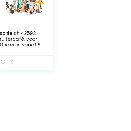
schleich 42592
ruitercafé, voor
kinderen vanaf 5
jaar, Horse Club –
speelset