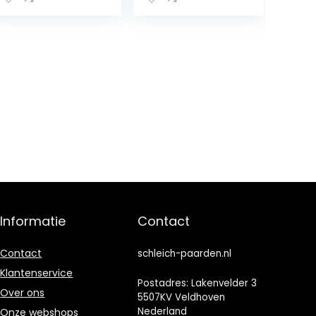
Informatie
Contact
Contact
schleich-paarden.nl
Klantenservice
Postadres: Lakenvelder 3
Over ons
5507KV Veldhoven
Nederland
Onze webshops