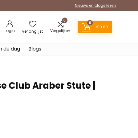
Nieuws en blogs lezen
0
0
€
0.00
Login
Vergelijken
verlanglijst
n de dag
Blogs
e Club Araber Stute |