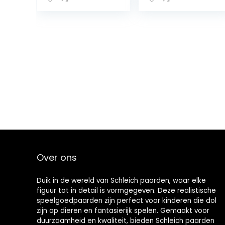
Over ons
Duik in de wereld van Schleich paarden, waar elke
figuur tot in detail is vormgegeven. Deze realistische
speelgoedpaarden zijn perfect voor kinderen die dol
zijn op dieren en fantasierijk spelen. Gemaakt voor
duurzaamheid en kwaliteit, bieden Schleich paarden