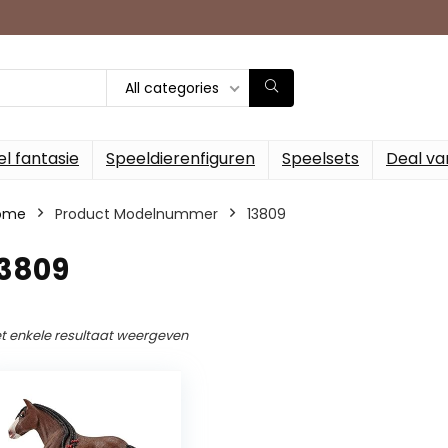
All categories
l fantasie
Speeldierenfiguren
Speelsets
Deal va
ome
Product Modelnummer
‎13809
13809
t enkele resultaat weergeven