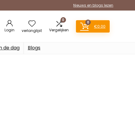
Nieuws en blogs lezen
0
0
€
0.00
Login
Vergelijken
verlanglijst
n de dag
Blogs