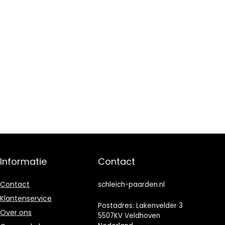
Informatie
Contact
Contact
schleich-paarden.nl
Klantenservice
Postadres: Lakenvelder 3
Over ons
5507KV Veldhoven