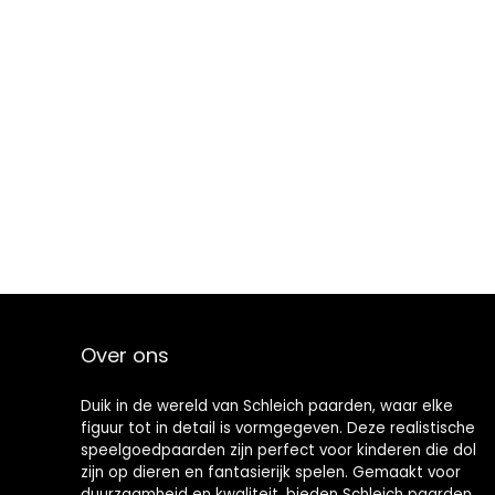
Over ons
Duik in de wereld van Schleich paarden, waar elke
figuur tot in detail is vormgegeven. Deze realistische
speelgoedpaarden zijn perfect voor kinderen die dol
zijn op dieren en fantasierijk spelen. Gemaakt voor
duurzaamheid en kwaliteit, bieden Schleich paarden