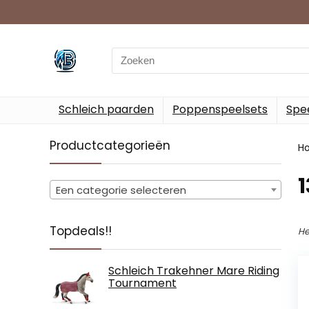
Search
for:
Schleich paarden
Poppenspeelsets
Spee
Productcategorieën
H
‎
Een categorie selecteren
Topdeals!!
He
Schleich Trakehner Mare Riding
Tournament