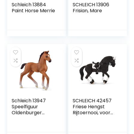
Schleich 13884
SCHLEICH 13906
Paint Horse Merrie
Frisian, Mare
Schleich 13947
SCHLEICH 42457
Speelfiguur
Friese Hengst
Oldenburger
Rijtoernooi, voor
Veulen Horse Club
kinderen vanaf 5
meerkleurig,
jaar, Horse Club –
kunststof, único
Speelset,multi