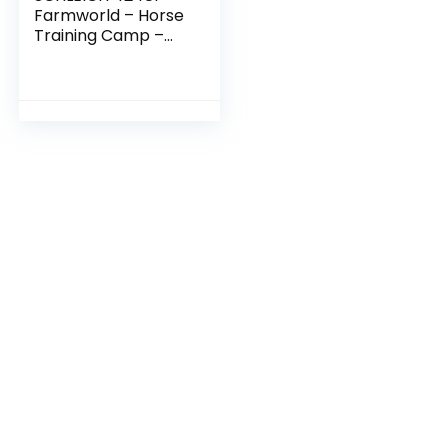
Farmworld – Horse
Training Camp –
Play Figure Set –
Children’s Toys for
Boys and Girls – 3
to 8 Years – 41
Pieces