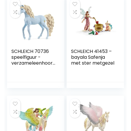
SCHLEICH 70736
SCHLEICH 41453 –
speelfiguur -
bayala Safenja
verzameleenhoor
met ster metgezel
n ijswafel bayala
meerkleurig