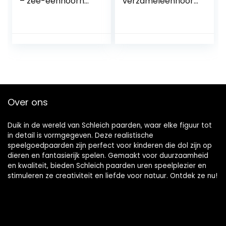
– zee-eenhoorn
verzameleenhoor
veulen, speelgoed
n blauwe bessen
vanaf 5 jaar
cupcake bayala
meerkleurig
Over ons
Duik in de wereld van Schleich paarden, waar elke figuur tot
in detail is vormgegeven. Deze realistische
speelgoedpaarden zijn perfect voor kinderen die dol zijn op
dieren en fantasierijk spelen. Gemaakt voor duurzaamheid
en kwaliteit, bieden Schleich paarden uren speelplezier en
stimuleren ze creativiteit en liefde voor natuur. Ontdek ze nu!