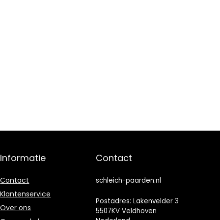
Informatie
Contact
Contact
schleich-paarden.nl
Klantenservice
Postadres: Lakenvelder 3
Over ons
5507KV Veldhoven