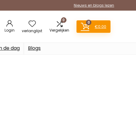
Nieuws en blogs lezen
0
0
€
0.00
Login
Vergelijken
verlanglijst
n de dag
Blogs