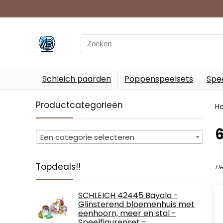
Search
for:
Schleich paarden
Poppenspeelsets
Spee
Productcategorieën
H
‎
Een categorie selecteren
Topdeals!!
He
SCHLEICH 42445 Bayala -
Glinsterend bloemenhuis met
eenhoorn, meer en stal -
Speelfigurenset -