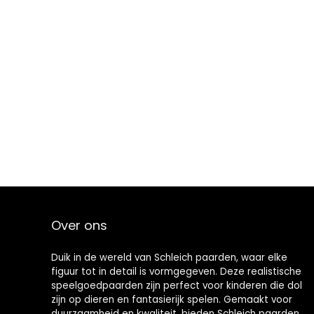
Over ons
Duik in de wereld van Schleich paarden, waar elke
figuur tot in detail is vormgegeven. Deze realistische
speelgoedpaarden zijn perfect voor kinderen die dol
zijn op dieren en fantasierijk spelen. Gemaakt voor
duurzaamheid en kwaliteit, bieden Schleich paarden