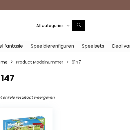
All categories
l fantasie
Speeldierenfiguren
Speelsets
Deal va
ome
Product Modelnummer
‎6147
6147
t enkele resultaat weergeven