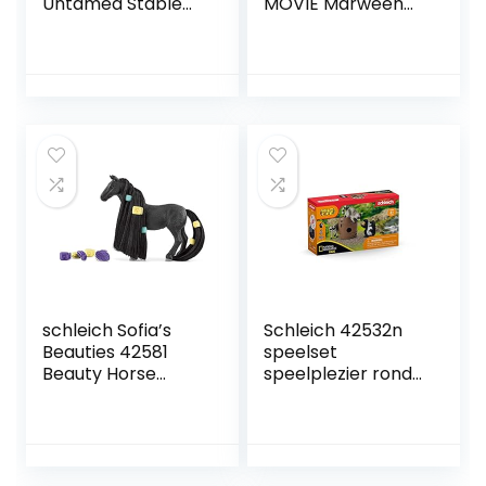
Untamed Stable
MOVIE Marween
Sweeties Speelset
met nugur en piuh,
met 2 paarden (20
speelgoed vanaf 5
cm en 13 cm),
jaar
paddock en
accessoires om
paarden te
voeren, geweldig
cadeau voor
kinderen van 3 jaar
en ouder
schleich Sofia’s
Schleich 42532n
Beauties 42581
speelset
Beauty Horse
speelplezier rond
Criollo Definitivo
de Nuss Net Geo
Merrie, speelset
voor kinderen
vanaf 7 jaar