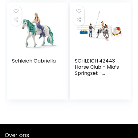
Schleich Gabriella
SCHLEICH 42443
Horse Club – Mia’s
Springset –
Speelfigurenset –
Kinderspeelgoed
voor Jongens en
Meisjes – 5 tot 12
jaar – 18
Onderdelen
Over ons