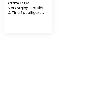
Craze 14134
Verzorging Bibi Bibi
& Tina Speelfiguren
Set Paarden
Verzorgingsset
Tina En Amadeus
Incl. Accessoires,
Tina & Amadeus,
Veelkleurig