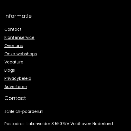
Informatie
Contact
Klantenservice
Over ons
Onze webshops
Vacature
Blogs
Privacybeleid
Adverteren
Contact
schleich-paarden.nl
Postadres: Lakenvelder 3 5507KV Veldhoven Nederland