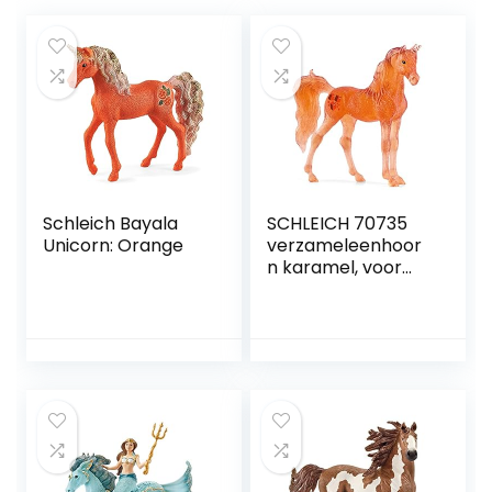
Schleich Bayala
SCHLEICH 70735
Unicorn: Orange
verzameleenhoor
n karamel, voor
kinderen vanaf 3
jaar, bayala –
verzamelfiguur,mul
ti kleuren