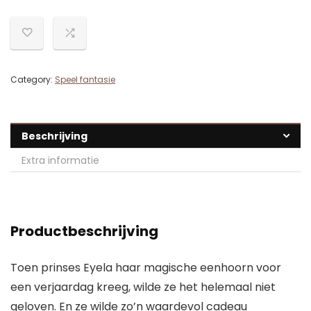
Category:
Speel fantasie
Beschrijving
Extra informatie
Productbeschrijving
Toen prinses Eyela haar magische eenhoorn voor
een verjaardag kreeg, wilde ze het helemaal niet
geloven. En ze wilde zo’n waardevol cadeau