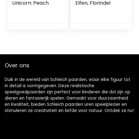
Unicorn: Peach
Elfen, Florindel
Over ons
Duik in de wereld van Schleich paarden, waar elke figuur tot
in detail is vormgegeven. Deze realistische
speelgoedpaarden zijn perfect voor kinderen die dol zijn op
dieren en fantasierijk spelen. Gemaakt voor duurzaamheid
en kwaliteit, bieden Schleich paarden uren speelplezier en
stimuleren ze creativiteit en liefde voor natuur. Ontdek ze nu!