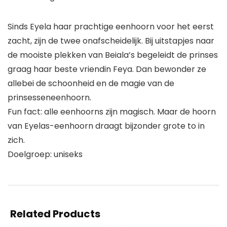
Sinds Eyela haar prachtige eenhoorn voor het eerst
zacht, zijn de twee onafscheidelijk. Bij uitstapjes naar
de mooiste plekken van Beiala’s begeleidt de prinses
graag haar beste vriendin Feya. Dan bewonder ze
allebei de schoonheid en de magie van de
prinsesseneenhoorn.
Fun fact: alle eenhoorns zijn magisch. Maar de hoorn
van Eyelas-eenhoorn draagt bijzonder grote to in
zich.
Doelgroep: uniseks
Related Products