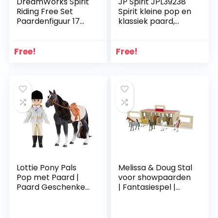
DreamWorks Spirit
JP Spirit JPL39238
Riding Free Set
Spirit kleine pop en
Paardenfiguur 17
klassiek paard,
cm en 12,5 cm
geluksbrenger,
ruiterfiguur, Abigail
geen kleur
& Boomerang,
Free!
Free!
vanaf 3 jaar, Just
Play
Lottie Pony Pals
Melissa & Doug Stal
Pop met Paard |
voor showpaarden
Paard Geschenken
| Fantasiespel |
Voor Meisjes |
Draagbare
Paard Speelgoed
speelset voor
Voor Meisjes &
kinderen | Creatief