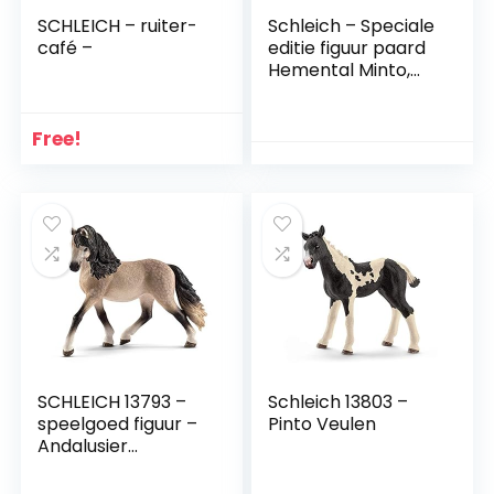
SCHLEICH – ruiter-
Schleich – Speciale
café –
editie figuur paard
Hemental Minto,
10,5 cm
Free!
SCHLEICH 13793 –
Schleich 13803 –
speelgoed figuur –
Pinto Veulen
Andalusier
Stute,Meerkleuren