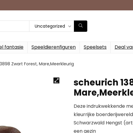
Uncategorized
l fantasie
Speeldierenfiguren
Speelsets
Deal va
13898 Zwart Forest, Mare,Meerkleurig
scheurich 138
Mare,Meerkl
Deze indrukwekkende merr
kleurrijke boerderijwer
Schwarzwald Hengst (artike
een gezin