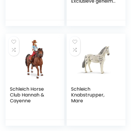
Exclusieve geheime
training in de
caravan
Schleich Horse
Schleich
Club Hannah &
Knabstrupper,
Cayenne
Mare