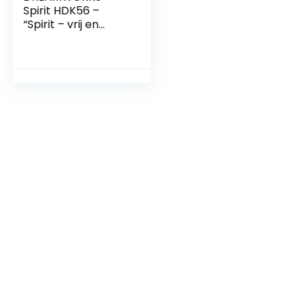
Spirit HDK56 –
“Spirit – vrij en
ongetemd”
paardenstal
speelset met
paard Spirit, stal, 3
speelgebieden en
10 speelstukken,
leeftijd
3+,veelkleurig