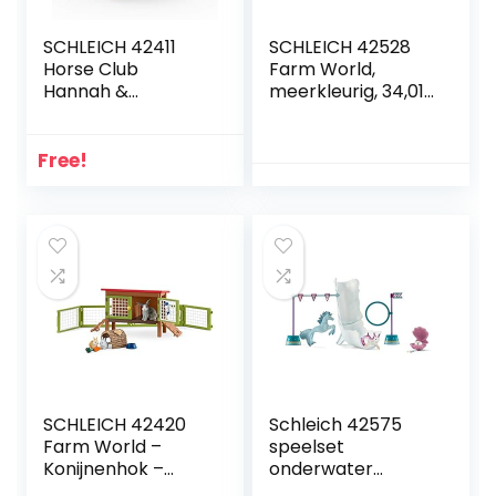
SCHLEICH 42411
SCHLEICH 42528
Horse Club
Farm World,
Hannah &
meerkleurig, 34,01
Cayenne,
x 23,01 x 11,98 cm (b
veelkleurig
x d x h)
Free!
SCHLEICH 42420
Schleich 42575
Farm World –
speelset
Konijnenhok –
onderwater
Speelfigurenset –
toernooiset