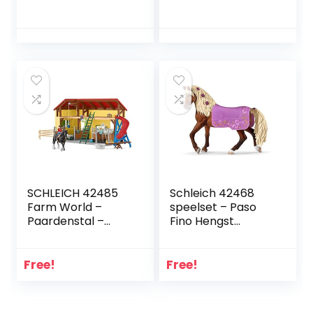
Kinderspeelgoed
voor Jongens en
Meisjes – 3 tot 8
jaar
SCHLEICH 42485
Schleich 42468
Farm World –
speelset – Paso
Paardenstal –
Fino Hengst
Speelfigurenset –
Paardenhow
Kinderspeelgoed
(Horse Club)
voor Jongens en
Free!
Free!
Meisjes – 3 tot 8
jaar – 31
Onderdelen