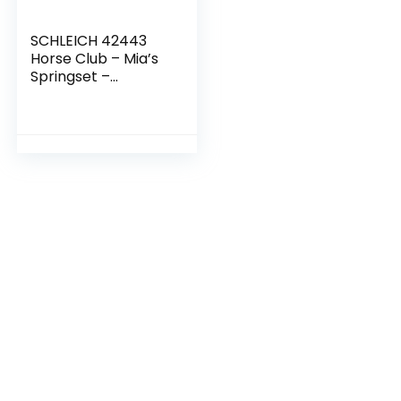
SCHLEICH 42443
Horse Club – Mia’s
Springset –
Speelfigurenset –
Kinderspeelgoed
voor Jongens en
Meisjes – 5 tot 12
jaar – 18
Onderdelen