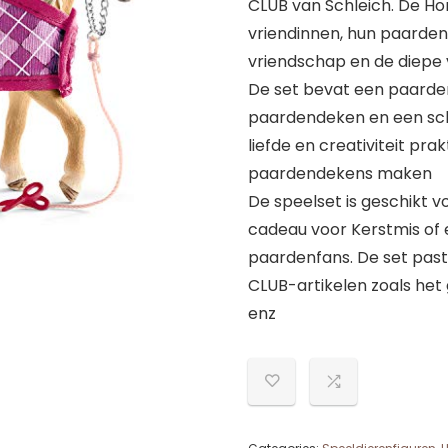
CLUB van Schleich. De Hor
vriendinnen, hun paarden,
vriendschap en de diep
De set bevat een paarden
paardendeken en een scha
liefde en creativiteit pr
paardendekens maken
De speelset is geschikt vo
cadeau voor Kerstmis of 
paardenfans. De set past
CLUB-artikelen zoals het 
enz