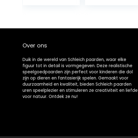
–
Kinderspeelgoe
d voor Jongens
en Meisjes – 5
tot 12 jaar – 14
Onderdelen
Over ons
Duik in de wereld van Schleich paarden, waar elke
figuur tot in detail is vormgegeven. Deze realistische
speelgoedpaarden zijn perfect voor kinderen die dol
zijn op dieren en fantasierijk spelen. Gemaakt voor
duurzaamheid en kwaliteit, bieden Schleich paarden
uren speelplezier en stimuleren ze creativiteit en liefde
voor natuur. Ontdek ze nu!