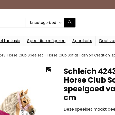
Uncategorized
l fantasie
Speeldierenfiguren
Speelsets
Deal va
431 Horse Club Speelset – Horse Club Sofias Fashion Creation, spe
Schleich 4243
Horse Club So
speelgoed vana
cm
Deze speelset maakt dee