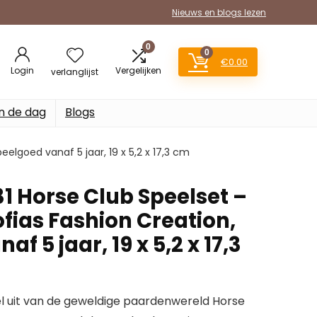
Nieuws en blogs lezen
0
0
€
0.00
Login
Vergelijken
verlanglijst
n de dag
Blogs
elgoed vanaf 5 jaar, 19 x 5,2 x 17,3 cm
1 Horse Club Speelset –
fias Fashion Creation,
f 5 jaar, 19 x 5,2 x 17,3
l uit van de geweldige paardenwereld Horse