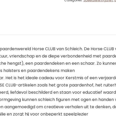
Categories:
Speeldierenfiguren
,
U
paardenwereld Horse CLUB van Schleich. De Horse CLUB ve
ntuur, vriendschap en de diepe verbondenheid met paard
he hengst), een paardendeken en een schaar. Zo kunnen k
als halsters en paardendekens maken
aar. Het is het ideale cadeau voor Kerstmis of een verjaar
E CLUB-artikelen zoals het grote paardenhof, het ruiterh
eerd, liefdevol beschilderd en staan voor educatief waard
ormgeving kunnen schleich figuren met ogen en handen
n aangemoedigd om creatieve verhalen uit te denken, d
lie en zorgt hij voor onbeperkt speelplezier