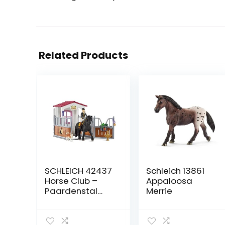
Related Products
SCHLEICH 42437
Schleich 13861
Horse Club –
Appaloosa
Paardenstal
Merrie
met Horse Club
Tori & Princess –
Speelfigurenset