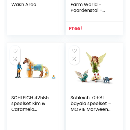
Wash Area
Farm World –
Paardenstal –
Speelfigurenset –
Kinderspeelgoed
voor Jongens en
Free!
Meisjes – 3 tot 8
jaar – 31
Onderdelen
SCHLEICH 42585
Schleich 70581
speelset Kim &
bayala speelset –
Caramelo
MOVIE Marween
starterset ,Multi
met nugur en piuh,
kleuren
speelgoed vanaf 5
jaar