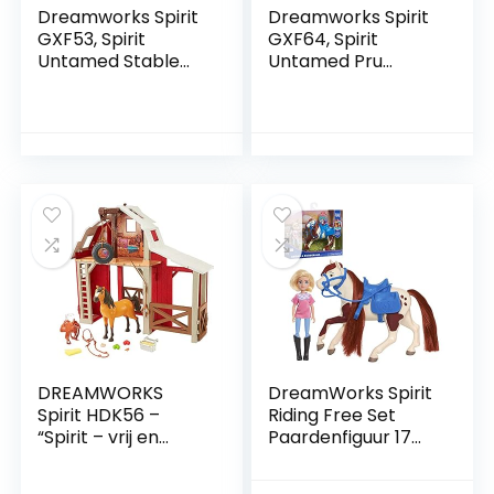
Dreamworks Spirit
Dreamworks Spirit
GXF53, Spirit
GXF64, Spirit
Untamed Stable
Untamed Pru
Sweeties Speelset
Festival Pop (18
met 2 paarden (20
cm) met jurk, hoed
cm en 13 cm),
en paard Chica
paddock en
Linda (20 cm) met
accessoires om
lange manen, zadel
paarden te voeren,
en borstel, cadeau
geweldig cadeau
voor kinderen van 3
voor kinderen van 3
jaar en ouder
jaar en ouder
DREAMWORKS
DreamWorks Spirit
Spirit HDK56 –
Riding Free Set
“Spirit – vrij en
Paardenfiguur 17
ongetemd”
cm en 12,5 cm
paardenstal
ruiterfiguur, Abigail