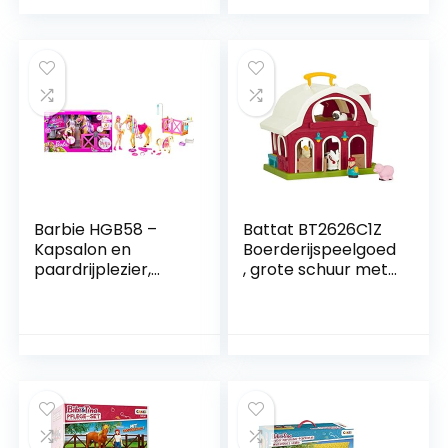
Barbie HGB58 –
Battat BT2626C1Z
Kapsalon en
Boerderijspeelgoed
paardrijplezier,
, grote schuur met
paardrij set met
boerderijdieren,
paard, pony, pop
varken, paard, koe,
en meer dan 20
schapen en
accessoires, voor
boeren, set voor
kinderen van 3 jaar
kinderen vanaf 18
en ouder
maanden (6
delen),Rood