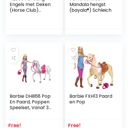
Engels met Deken
Mandala hengst
(Horse Club)
(bayala®) Schleich
Schleich,
meerkleurig
Barbie DHB68 Pop
Barbie FXH13 Paard
En Paard, Poppen
en Pop
Speelset, Vanaf 3
Jaar
Free!
Free!