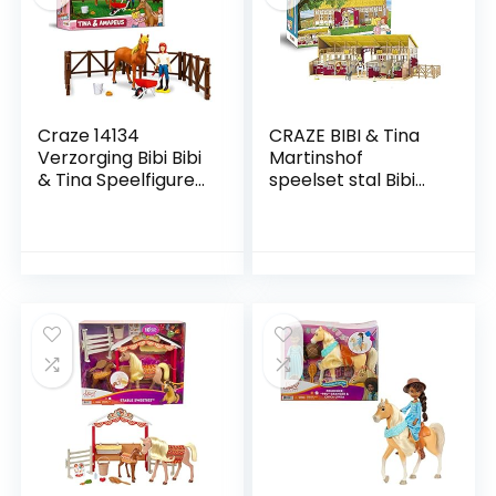
Craze 14134
CRAZE BIBI & Tina
Verzorging Bibi Bibi
Martinshof
& Tina Speelfiguren
speelset stal Bibi
Set Paarden
en Tina ruiterplaats
Verzorgingsset
met paarden,
Tina En Amadeus
speelfiguren en
Incl. Accessoires,
accessoires
Tina & Amadeus,
32732,mix
Veelkleurig