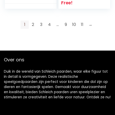
speelset met
& Boomerang,
Free!
paard Spirit, stal, 3
vanaf 3 jaar, Just
speelgebieden en
Play
10 speelstukken,
leeftijd
1
2
3
4
…
9
10
11
→
3+,veelkleurig
Over ons
Duik in de wereld van Schleich paarden, waar elke figuur tot
in detail is vormgegeven. Deze realistische
speelgoedpaarden zijn perfect voor kinderen die dol zijn op
dieren en fantasierijk spelen. Gemaakt voor duurzaamheid
en kwaliteit, bieden Schleich paarden uren speelplezier en
stimuleren ze creativiteit en liefde voor natuur. Ontdek ze nu!