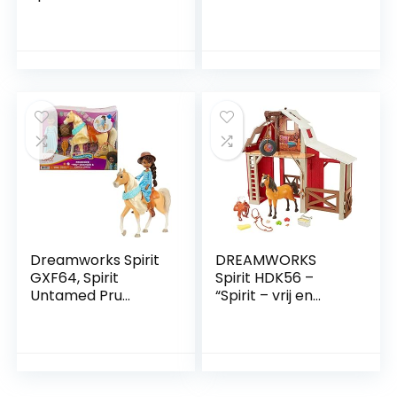
en Tina ruiterplaats
Sweeties Speelset
met paarden,
met 2 paarden (20
speelfiguren en
cm en 13 cm),
accessoires
paddock en
32732,mix
accessoires om
paarden te voeren,
geweldig cadeau
voor kinderen van 3
jaar en ouder
Dreamworks Spirit
DREAMWORKS
GXF64, Spirit
Spirit HDK56 –
Untamed Pru
“Spirit – vrij en
Festival Pop (18
ongetemd”
cm) met jurk, hoed
paardenstal
en paard Chica
speelset met
Linda (20 cm) met
paard Spirit, stal, 3
lange manen, zadel
speelgebieden en