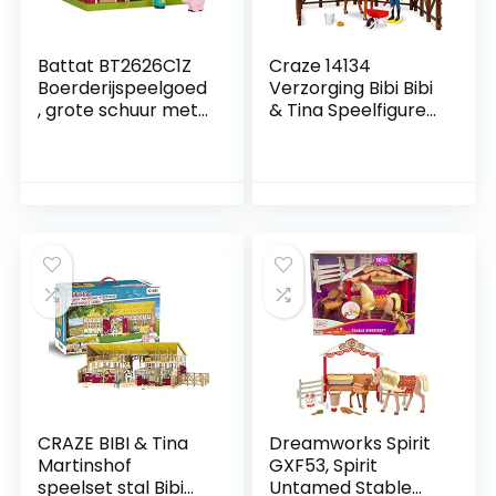
Battat BT2626C1Z
Craze 14134
Boerderijspeelgoed
Verzorging Bibi Bibi
, grote schuur met
& Tina Speelfiguren
boerderijdieren,
Set Paarden
varken, paard, koe,
Verzorgingsset
schapen en
Tina En Amadeus
boeren, set voor
Incl. Accessoires,
kinderen vanaf 18
Tina & Amadeus,
maanden (6
Veelkleurig
delen),Rood
CRAZE BIBI & Tina
Dreamworks Spirit
Martinshof
GXF53, Spirit
speelset stal Bibi
Untamed Stable