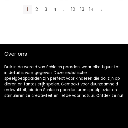
en borstel, cadeau
10 speelstukken,
voor kinderen van 3
leeftijd
1
2
3
4
…
12
13
14
→
jaar en ouder
3+,veelkleurig
Over ons
Duik in de wereld van Schleich paarden, waar elke figuur tot
in detail is vormgegeven. Deze realistische
speelgoedpaarden zijn perfect voor kinderen die dol zijn op
dieren en fantasierijk spelen. Gemaakt voor duurzaamheid
en kwaliteit, bieden Schleich paarden uren speelplezier en
stimuleren ze creativiteit en liefde voor natuur. Ontdek ze nu!