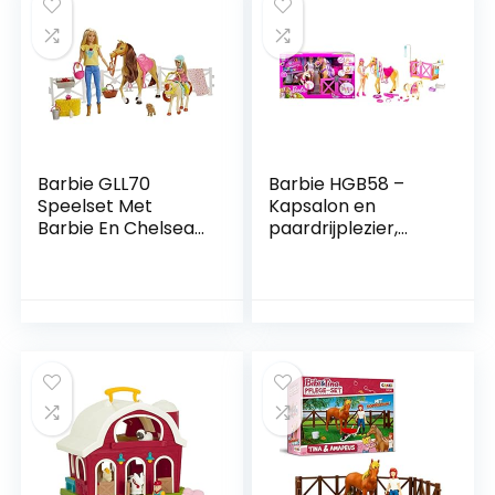
Barbie GLL70
Barbie HGB58 –
Speelset Met
Kapsalon en
Barbie En Chelsea
paardrijplezier,
Poppen, 2 Paarden
paardrij set met
En Meer Dan 15
paard, pony, pop
Accessoires –
en meer dan 20
Duurzame
accessoires, voor
Verpakking
kinderen van 3 jaar
en ouder