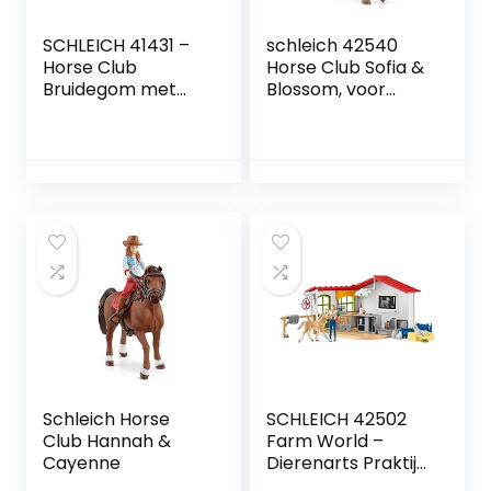
SCHLEICH 41431 –
schleich 42540
Horse Club
Horse Club Sofia &
Bruidegom met
Blossom, voor
IJslandse pony
kinderen vanaf 5
merrie
jaar, Horse Club –
Speelset
Schleich Horse
SCHLEICH 42502
Club Hannah &
Farm World –
Cayenne
Dierenarts Praktijk
en Huisdieren –