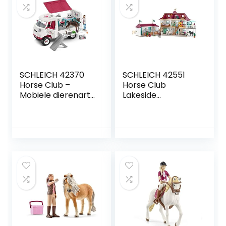
SCHLEICH 42370
SCHLEICH 42551
Horse Club –
Horse Club
Mobiele dierenarts
Lakeside
met Hannover
Paardenboerderij
veulen –
– Speelfigurenset
Speelfigurenset –
– Kinderspeelgoed
Kinderspeelgoed
voor Jongens en
voor Jongens en
Meisjes – 5 tot 12
Meisjes – 5 tot 12
jaar – 107
jaar – 17
Onderdelen
Onderdelen