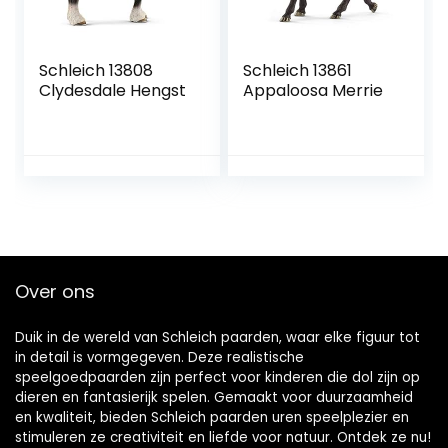
Schleich 13808
Schleich 13861
Clydesdale Hengst
Appaloosa Merrie
Over ons
Duik in de wereld van Schleich paarden, waar elke figuur tot
in detail is vormgegeven. Deze realistische
speelgoedpaarden zijn perfect voor kinderen die dol zijn op
dieren en fantasierijk spelen. Gemaakt voor duurzaamheid
en kwaliteit, bieden Schleich paarden uren speelplezier en
stimuleren ze creativiteit en liefde voor natuur. Ontdek ze nu!