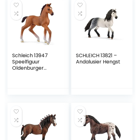
Schleich 13947
SCHLEICH 13821 –
Speelfiguur
Andalusier Hengst
Oldenburger
Veulen Horse Club
meerkleurig,
kunststof, único