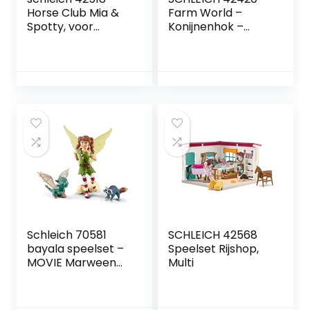
Horse Club Mia &
Farm World –
Spotty, voor
Konijnenhok –
kinderen vanaf 5
Speelfigurenset –
jaar, Horse Club –
Kinderspeelgoed
Speelset
voor Jongens en
Meisjes – 3 tot 8
jaar
Schleich 70581
SCHLEICH 42568
bayala speelset –
Speelset Rijshop,
MOVIE Marween
Multi
met nugur en piuh,
speelgoed vanaf 5
jaar