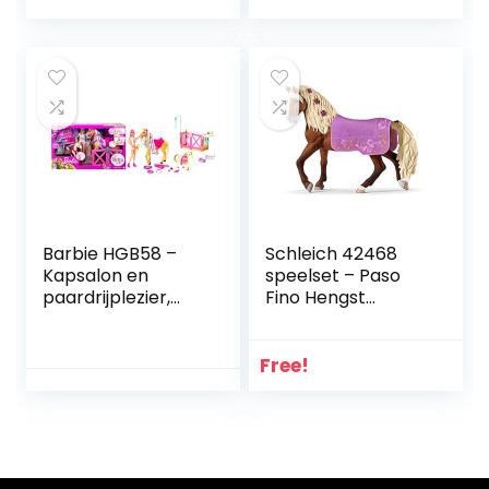
Barbie HGB58 –
Schleich 42468
Kapsalon en
speelset – Paso
paardrijplezier,
Fino Hengst
paardrij set met
Paardenhow
paard, pony, pop
(Horse Club)
en meer dan 20
Free!
accessoires, voor
kinderen van 3 jaar
en ouder