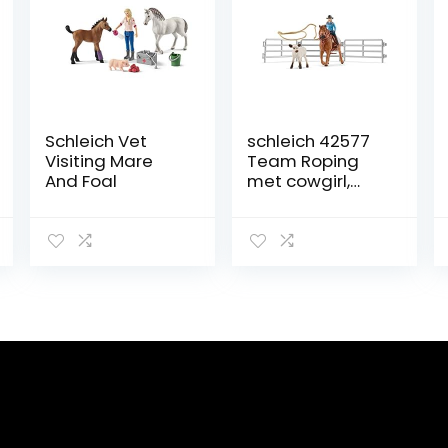
Schleich Vet
schleich 42577
Visiting Mare
Team Roping
And Foal
met cowgirl,
voor kinderen
vanaf 5 jaar,
Farm World –
speelset