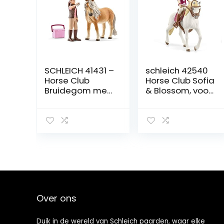
SCHLEICH 41431 –
schleich 42540
Horse Club
Horse Club Sofia
Bruidegom met
& Blossom, voor
IJslandse pony
kinderen vanaf 5
merrie
jaar, Horse Club
– Speelset
Over ons
Duik in de wereld van Schleich paarden, waar elke