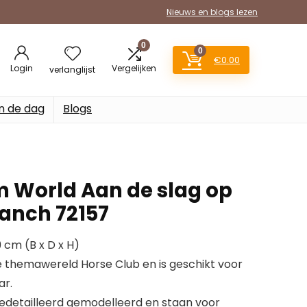
Nieuws en blogs lezen
0
0
€
0.00
Login
Vergelijken
verlanglijst
n de dag
Blogs
m World Aan de slag op
anch 72157
9 cm (B x D x H)
de themawereld Horse Club en is geschikt voor
ar.
 gedetailleerd gemodelleerd en staan voor