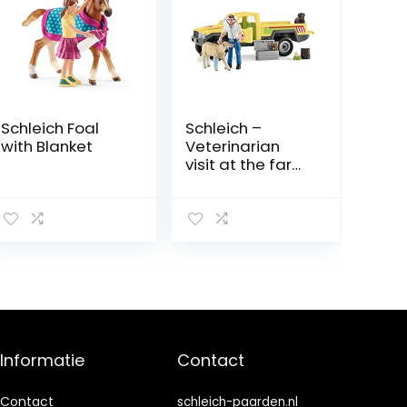
Schleich Foal
Schleich –
with Blanket
Veterinarian
visit at the farm
(42503)
Informatie
Contact
Contact
schleich-paarden.nl