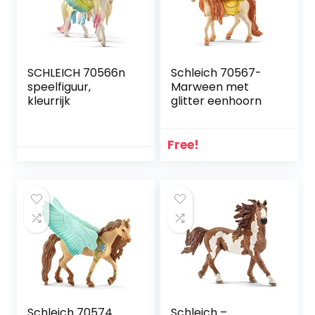
SCHLEICH 70566n
Schleich 70567-
speelfiguur,
Marween met
kleurrijk
glitter eenhoorn
Free!
Schleich 70574
Schleich –