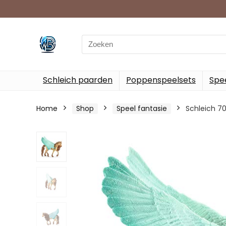
Search
for:
Schleich paarden
Poppenspeelsets
Spee
Home
Shop
Speel fantasie
Schleich 7