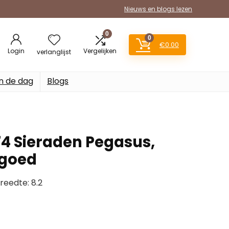
Nieuws en blogs lezen
0
0
€
0.00
Login
Vergelijken
verlanglijst
n de dag
Blogs
74 Sieraden Pegasus,
lgoed
Breedte: 8.2