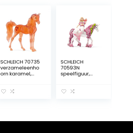
SCHLEICH 70735
SCHLEICH
verzameleenho
70593N
orn karamel,
speelfiguur,
voor kinderen
kleurrijk
vanaf 3 jaar,
bayala –
verzamelfiguur,
multi kleuren