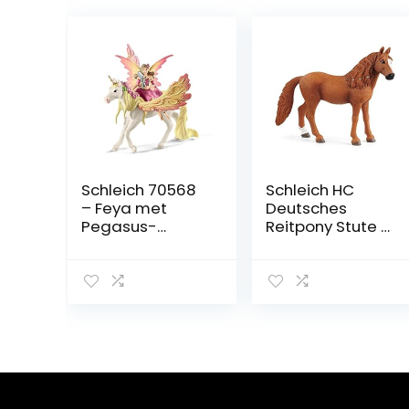
Schleich 70568
Schleich HC
– Feya met
Deutsches
Pegasus-
Reitpony Stute |
eenhoorn, niet
13925
van toepassing