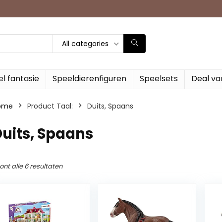
All categories
l fantasie
Speeldierenfiguren
Speelsets
Deal va
ome
Product Taal:
‎Duits, Spaans
Duits, Spaans
ont alle 6 resultaten