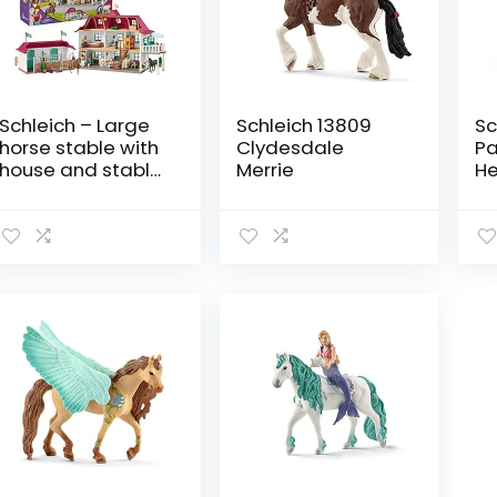
Schleich – Large
Schleich 13809
Sc
horse stable with
Clydesdale
Pa
house and stable
Merrie
He
(42416)