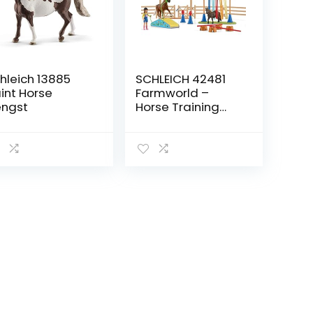
hleich 13885
SCHLEICH 42481
int Horse
Farmworld –
ngst
Horse Training
Camp – Play
Figure Set –
Children’s Toys
for Boys and Girls
– 3 to 8 Years – 41
Pieces