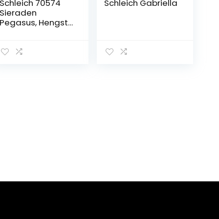
Schleich 70574
Schleich Gabriella
Sieraden
Pegasus, Hengst
speelgoed