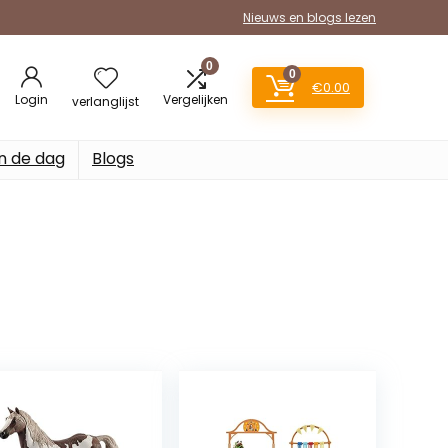
Nieuws en blogs lezen
0
0
€
0.00
Login
Vergelijken
verlanglijst
n de dag
Blogs