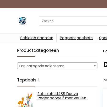
Search
for:
Schleich paarden
Poppenspeelsets
Spee
Productcategorieën
H
‎
Een categorie selecteren
Topdeals!!
To
Schleich 41438 Dunya
Regenboogelf met veulen