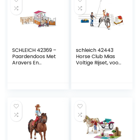
SCHLEICH 42369 –
schleich 42443
Paardendoos Met
Horse Club Mias
Aravers En
Voltige Rijset, voor
Paardenverzorger,
kinderen vanaf 5
Meerkleurig, Eén
jaar, Horse Club –
maat
Speelset