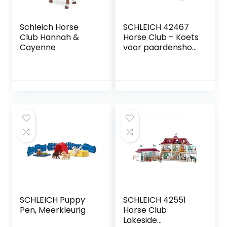
Schleich Horse
SCHLEICH 42467
Club Hannah &
Horse Club – Koets
Cayenne
voor paardenshow
– Speelfigurenset
– Kinderspeelgoed
voor Jongens en
Meisjes – 5 tot 12
jaar – 33
Onderdelen
SCHLEICH Puppy
SCHLEICH 42551
Pen, Meerkleurig
Horse Club
Lakeside