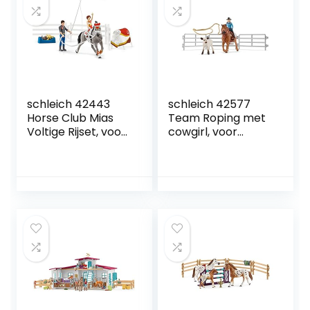
schleich 42443
schleich 42577
Horse Club Mias
Team Roping met
Voltige Rijset, voor
cowgirl, voor
kinderen vanaf 5
kinderen vanaf 5
jaar, Horse Club –
jaar, Farm World –
Speelset
speelset