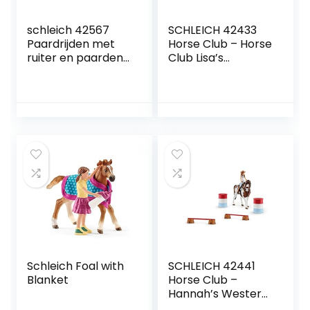
schleich 42567
SCHLEICH 42433
Paardrijden met
Horse Club – Horse
ruiter en paarden,
Club Lisa’s
voor kinderen
toernooitraining –
vanaf 3 jaar, Horse
Speelfigurenset –
Club – speelset
Kinderspeelgoed
voor Jongens en
Meisjes – 5 tot 12
jaar
Schleich Foal with
SCHLEICH 42441
Blanket
Horse Club –
Hannah’s Western
Rijset – Speelfiguur