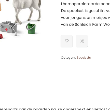
themagerelateerde acces
De speelset is geschikt v
voor jongens en meisjes 
van de Schleich Farm Wo
Category:
Speelsets
ierenarts aan de paarden na. Ze onderzoekt en verdost d