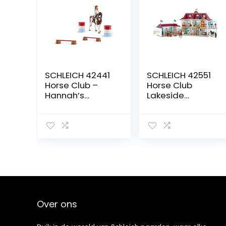
SCHLEICH 42441
SCHLEICH 42551
Horse Club –
Horse Club
Hannah’s
Lakeside
Western Rijset –
Paardenboerde
Speelfiguur –
rij –
Kinderspeelgoe
Speelfigurenset
d voor Jongens
–
en Meisjes – 5
Kinderspeelgoe
tot 12 jaar – 12
d voor Jongens
Onderdelen
en Meisjes – 5
tot 12 jaar – 107
Onderdelen
Over ons