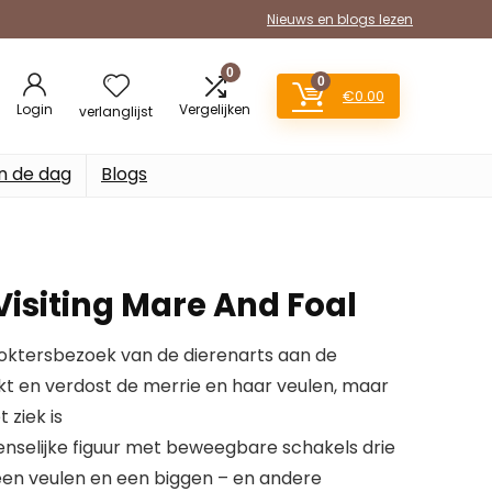
Nieuws en blogs lezen
0
0
€
0.00
Login
Vergelijken
verlanglijst
n de dag
Blogs
Visiting Mare And Foal
doktersbezoek van de dierenarts aan de
t en verdost de merrie en haar veulen, maar
 ziek is
nselijke figuur met beweegbare schakels drie
 een veulen en een biggen – en andere