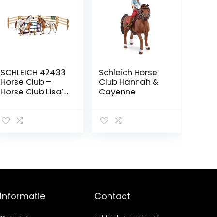
SCHLEICH 42433
Schleich Horse
Horse Club –
Club Hannah &
Horse Club Lisa’s
Cayenne
toernooitraining
–
Speelfigurenset
–
Kinderspeelgoe
d voor Jongens
en Meisjes – 5
tot 12 jaar
Informatie
Contact