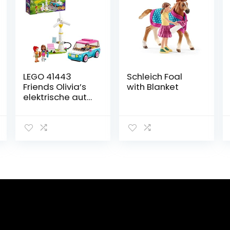
LEGO 41443
Schleich Foal
Friends Olivia’s
with Blanket
elektrische auto
Set met Olivia
en Mia Mini
Poppetjes,
Educatief
Speelgoed voor
Meisjes en
Jongens vanaf
6 Jaar