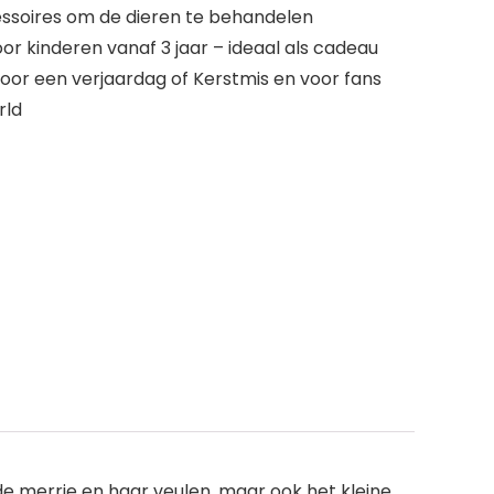
soires om de dieren te behandelen
oor kinderen vanaf 3 jaar – ideaal als cadeau
voor een verjaardag of Kerstmis en voor fans
rld
e merrie en haar veulen, maar ook het kleine