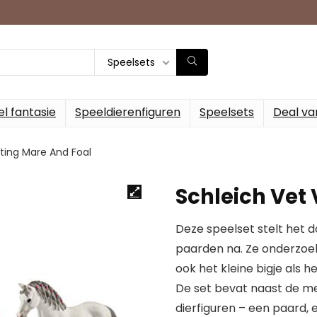
Speelsets
l fantasie
Speeldierenfiguren
Speelsets
Deal va
iting Mare And Foal
Schleich Vet 
Deze speelset stelt het 
paarden na. Ze onderzoek
ook het kleine bigje als het
De set bevat naast de me
dierfiguren – een paard,