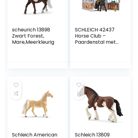
scheurich 13898
SCHLEICH 42437
Zwart Forest,
Horse Club –
Mare,Meerkleurig
Paardenstal met
Horse Club Tori &
Princess –
Speelfigurenset –
Kinderspeelgoed
voor Jongens en
Meisjes – 5 tot 12
jaar – 14
Onderdelen
Schleich American
Schleich 13809