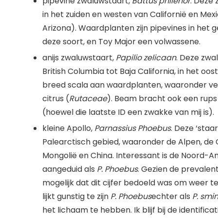
pipevine zwaluwstaart,
Battus philenor
. Deze
in het zuiden en westen van Californië en Me
Arizona). Waardplanten zijn pipevines in het 
deze soort, en Toy Major een volwassene.
anijs zwaluwstaart,
Papilio zelicaan
. Deze zwa
British Columbia tot Baja California, in het o
breed scala aan waardplanten, waaronder veel
citrus (
Rutaceae
). Beam bracht ook een rups
(hoewel die laatste ID een zwakke van mij is).
kleine Apollo,
Parnassius Phoebus
. Deze ‘staa
Palearctisch gebied, waaronder de Alpen, de 
Mongolië en China. Interessant is de Noord-
aangeduid als
P. Phoebus
. Gezien de prevalen
mogelijk dat dit cijfer bedoeld was om weer 
lijkt gunstig te zijn
P. Phoebus
echter als
P. smi
het lichaam te hebben. Ik blijf bij de identific