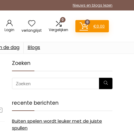
Nieuws en blogs lezen
0
0
€
0.00
Login
Vergelijken
verlanglijst
n de dag
Blogs
Zoeken
recente berichten
Buiten spelen wordt leuker met de juiste
spullen