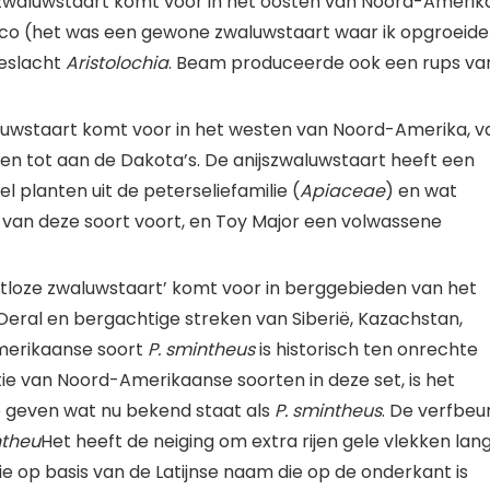
 zwaluwstaart komt voor in het oosten van Noord-Amerika
xico (het was een gewone zwaluwstaart waar ik opgroeide 
geslacht
Aristolochia
. Beam produceerde ook een rups va
luwstaart komt voor in het westen van Noord-Amerika, v
osten tot aan de Dakota’s. De anijszwaluwstaart heeft een
 planten uit de peterseliefamilie (
Apiaceae
) en wat
 van deze soort voort, en Toy Major een volwassene
rtloze zwaluwstaart’ komt voor in berggebieden van het
Oeral en bergachtige streken van Siberië, Kazachstan,
Amerikaanse soort
P. smintheus
is historisch ten onrechte
tie van Noord-Amerikaanse soorten in deze set, is het
te geven wat nu bekend staat als
P. smintheus
. De verfbeu
ntheu
Het heeft de neiging om extra rijen gele vlekken lan
atie op basis van de Latijnse naam die op de onderkant is