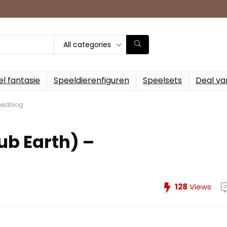
All categories
l fantasie
Speeldierenfiguren
Speelsets
Deal va
goedblog
ub Earth) –
g
128
Views