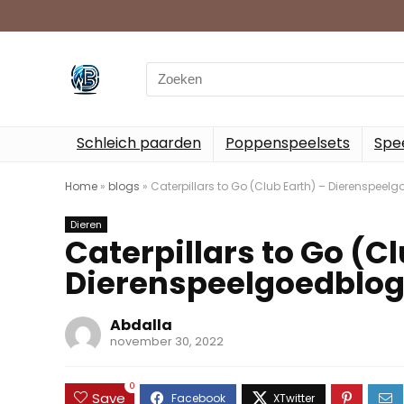
Search
for:
Schleich paarden
Poppenspeelsets
Spee
Home
»
blogs
»
Caterpillars to Go (Club Earth) – Dierenspeel
Dieren
Caterpillars to Go (Cl
Dierenspeelgoedblo
Abdalla
november 30, 2022
0
Save