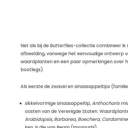
Net als bij de Butterflies-collectie combineer
afbeelding, vanwege het eenvoudige ontwerp va
waardplanten en een paar opmerkingen over hu
bootlegs).
Als eerste de zwavel en sinaasappeltips (familie 
sikkelvormige sinaasappeltip,
Anthocharis mi
oosten van de Verenigde Staten. Waardplant
Arabidopsis
,
Barbarea
,
Boechera
,
Cardamine
ken, is die van Beam (Imomushi).