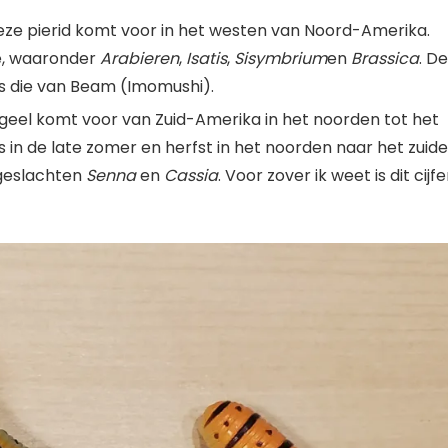
Deze pierid komt voor in het westen van Noord-Amerika.
e, waaronder
Arabieren
,
Isatis
,
Sisymbrium
en
Brassica
. De
 is die van Beam (Imomushi).
e geel komt voor van Zuid-Amerika in het noorden tot het
 in de late zomer en herfst in het noorden naar het zuid
 geslachten
Senna
en
Cassia
. Voor zover ik weet is dit cijfe