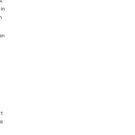
,
in
n
an
rt
gs