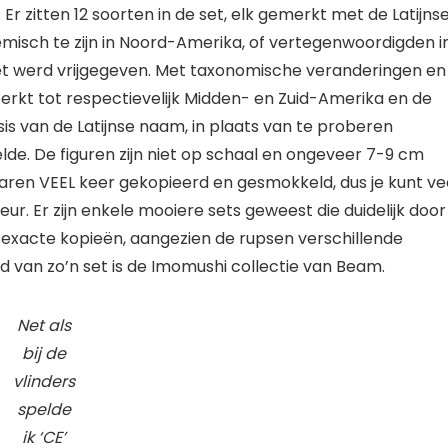
r zitten 12 soorten in de set, elk gemerkt met de Latijns
emisch te zijn in Noord-Amerika, of vertegenwoordigden i
et werd vrijgegeven. Met taxonomische veranderingen en
erkt tot respectievelijk Midden- en Zuid-Amerika en de
sis van de Latijnse naam, in plaats van te proberen
e. De figuren zijn niet op schaal en ongeveer 7-9 cm
 jaren VEEL keer gekopieerd en gesmokkeld, dus je kunt ve
r. Er zijn enkele mooiere sets geweest die duidelijk door
en exacte kopieën, aangezien de rupsen verschillende
 van zo’n set is de Imomushi collectie van Beam.
Net als
bij de
vlinders
spelde
ik ‘CE’