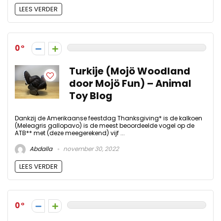
LEES VERDER
0
Turkije (Mojö Woodland
door Mojö Fun) – Animal
Toy Blog
Dankzij de Amerikaanse feestdag Thanksgiving* is de kalkoen
(Meleagris gallopavo) is de meest beoordeelde vogel op de
ATB** met (deze meegerekend) vijf ...
Abdalla
november 30, 2022
LEES VERDER
0