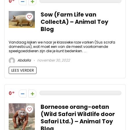
0
Sow (Farm Life van
CollectA) – Animal Toy
Blog
Vandaag kijken we naar je klassieke roze varken (Sus scrofa
domesticus), wat moet een van de meest voorkomende
speelgoeddieren zijn die je kunt bedenken. ...
Abdalla
november 30, 2022
LEES VERDER
0
Borneose orang-oetan
(Wild Safari Wildlife door
Safari Ltd.) – Animal Toy
Blog